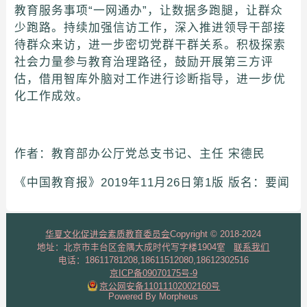
教育服务事项“一网通办”，让数据多跑腿，让群众
少跑路。持续加强信访工作，深入推进领导干部接
待群众来访，进一步密切党群干群关系。积极探索
社会力量参与教育治理路径，鼓励开展第三方评
估，借用智库外脑对工作进行诊断指导，进一步优
化工作成效。
作者：教育部办公厅党总支书记、主任 宋德民
《中国教育报》2019年11月26日第1版 版名：要闻
华夏文化促进会素质教育委员会
Copyright © 2018-2024
地址：北京市丰台区金隅大成时代写字楼1904室
联系我们
电话：18611781208,18611512080,18612302516
京ICP备09070175号-9
京公网安备11011102002160号
Powered By Morpheus