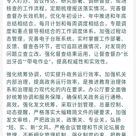
专人盯办、会议传达、研究部署、调研督查、现场
核查的工作流程，定期梳理报送落实情况。完善督
查督办长效机制，优化年初设计、年中推进和年底
总结相结合，每月计划和每周调度相结合，专题调
度和重点督导相结合的工作调度体系。加强过程动
态管理，完善电子台账系统，实时掌握工作部署、
反馈、督查各环节，密切追踪进展情况，对发现的
问题立查立改。强化督查结果运用，让督查督办“长
出牙齿”“带电作业”，提高权威性和实效性。
强化统筹协调，切实提升政务运行效率。加强机关
内部治理，提高政务运行效率，是推进教育治理体
系和治理能力现代化的内在要求。办公厅要全面做
好统筹协调和服务保障，确保机关政务运行通畅、
高效。强化发文统筹，采取计划管理、总量控制、
动态提醒，严格落实大幅精简文件的硬要求，加强
发文审核，严把政治关、政策关、专业关，弘扬
“短、实、新”文风。严格会议管理和节庆论坛展会
管理，不断细化管理机制，强化制度约束，把数量